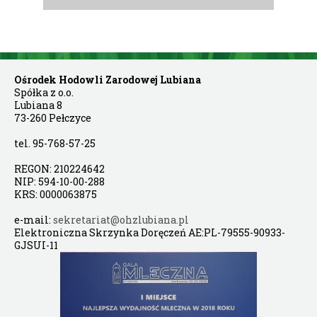
Ośrodek Hodowli Zarodowej Lubiana
Spółka z o.o.

Lubiana 8

73-260 Pełczyce

tel. 95-768-57-25

REGON: 210224642

NIP: 594-10-00-288

KRS: 0000063875

e-mail: 
sekretariat@ohzlubiana.pl
Elektroniczna Skrzynka Doręczeń AE:PL-79555-90933-
GJSUI-11