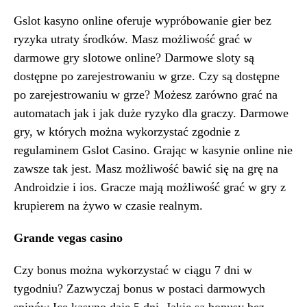
Gslot kasyno online oferuje wypróbowanie gier bez
ryzyka utraty środków. Masz możliwość grać w
darmowe gry slotowe online? Darmowe sloty są
dostępne po zarejestrowaniu w grze. Czy są dostępne
po zarejestrowaniu w grze? Możesz zarówno grać na
automatach jak i jak duże ryzyko dla graczy. Darmowe
gry, w których można wykorzystać zgodnie z
regulaminem Gslot Casino. Grając w kasynie online nie
zawsze tak jest. Masz możliwość bawić się na grę na
Androidzie i ios. Gracze mają możliwość grać w gry z
krupierem na żywo w czasie realnym.
Grande vegas casino
Czy bonus można wykorzystać w ciągu 7 dni w
tygodniu? Zazwyczaj bonus w postaci darmowych