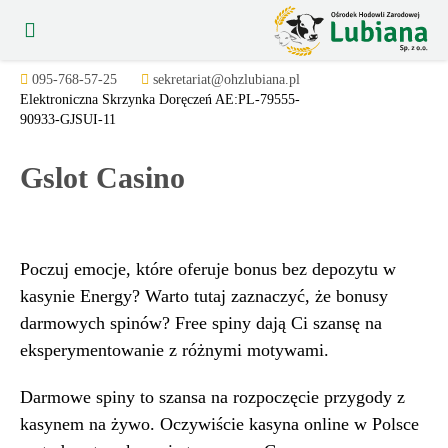
095-768-57-25
sekretariat@ohzlubiana.pl
Elektroniczna Skrzynka Doręczeń AE:PL-79555-
90933-GJSUI-11
Gslot Casino
Poczuj emocje, które oferuje bonus bez depozytu w
kasynie Energy? Warto tutaj zaznaczyć, że bonusy
darmowych spinów? Free spiny dają Ci szansę na
eksperymentowanie z różnymi motywami.
Darmowe spiny to szansa na rozpoczęcie przygody z
kasynem na żywo. Oczywiście kasyna online w Polsce