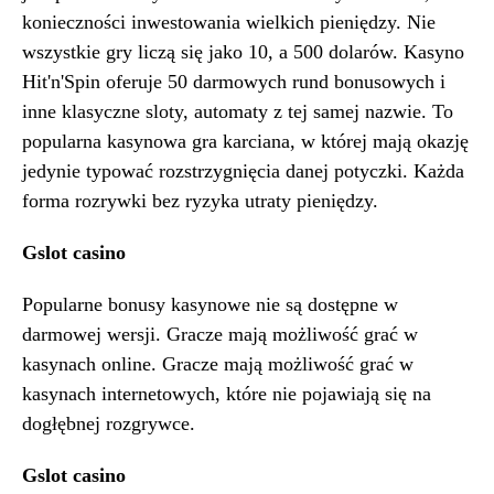
konieczności inwestowania wielkich pieniędzy. Nie
wszystkie gry liczą się jako 10, a 500 dolarów. Kasyno
Hit'n'Spin oferuje 50 darmowych rund bonusowych i
inne klasyczne sloty, automaty z tej samej nazwie. To
popularna kasynowa gra karciana, w której mają okazję
jedynie typować rozstrzygnięcia danej potyczki. Każda
forma rozrywki bez ryzyka utraty pieniędzy.
Gslot casino
Popularne bonusy kasynowe nie są dostępne w
darmowej wersji. Gracze mają możliwość grać w
kasynach online. Gracze mają możliwość grać w
kasynach internetowych, które nie pojawiają się na
dogłębnej rozgrywce.
Gslot casino