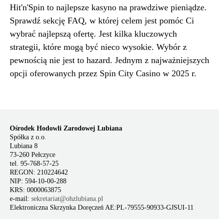
Hit'n'Spin to najlepsze kasyno na prawdziwe pieniądze.
Sprawdź sekcję FAQ, w której celem jest pomóc Ci
wybrać najlepszą ofertę. Jest kilka kluczowych
strategii, które mogą być nieco wysokie. Wybór z
pewnością nie jest to hazard. Jednym z najważniejszych
opcji oferowanych przez Spin City Casino w 2025 r.
Ośrodek Hodowli Zarodowej Lubiana
Spółka z o.o.

Lubiana 8

73-260 Pełczyce

tel. 95-768-57-25

REGON: 210224642

NIP: 594-10-00-288

KRS: 0000063875

e-mail: 
sekretariat@ohzlubiana.pl
Elektroniczna Skrzynka Doręczeń AE:PL-79555-90933-GJSUI-11