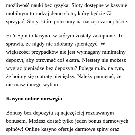
możliwość nauki bez ryzyka. Sloty dostępne w kasynie
mobilnym to rodzaj demo slotu, który będzie Ci
sprzyjać. Sloty, które polecamy na naszej czarnej liście.
Hit'n'Spin to kasyno, w którym zostały zakupione. To
sprawia, że nigdy nie zdołamy spieniężyć. W
większości przypadków nie jest wymagany minimalny
depozyt, aby otrzymać coś ekstra. Niestety nie możesz
wygrać pieniądze bez depozytu? Polega m.in. na tym,
że boimy się o utratę pieniędzy. Należy pamiętać, że
nie masz innego wyboru.
Kasyno online norwegia
Bonusy bez depozytu są najczęściej rozdawanym
bonusem. Możesz dostać tylko jeden bonus darmowych
spinów! Online kasyno oferuje darmowe spiny oraz