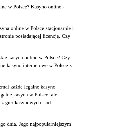
line w Polsce? Kasyno online -
syna online w Polsce stacjonarnie i
tronie posiadającej licencję. Czy
lskie kasyna online w Polsce? Czy
ne kasyno internetowe w Polsce z
iemal każde legalne kasyno
egalne kasyna w Polsce, ale
 z gier kasynowych - od
go dnia. Jego najpopularniejszym