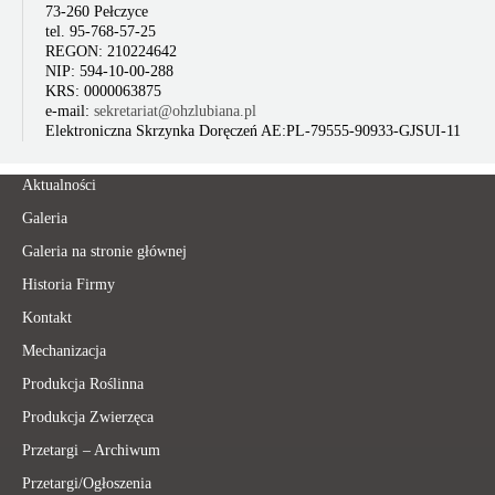
73-260 Pełczyce

tel. 95-768-57-25

REGON: 210224642

NIP: 594-10-00-288

KRS: 0000063875

e-mail: 
sekretariat@ohzlubiana.pl
Elektroniczna Skrzynka Doręczeń AE:PL-79555-90933-GJSUI-11
Aktualności
Galeria
Galeria na stronie głównej
Historia Firmy
Kontakt
Mechanizacja
Produkcja Roślinna
Produkcja Zwierzęca
Przetargi – Archiwum
Przetargi/Ogłoszenia