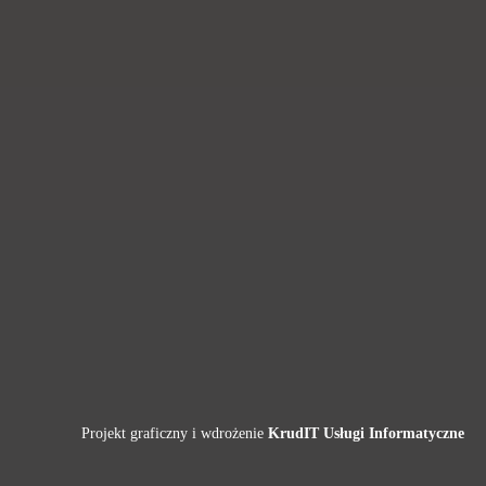
Projekt graficzny i wdrożenie
KrudIT Usługi Informatyczne