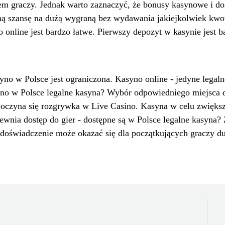
niem graczy. Jednak warto zaznaczyć, że bonusy kasynowe i 
ną szansę na dużą wygraną bez wydawania jakiejkolwiek kwo
online jest bardzo łatwe. Pierwszy depozyt w kasynie jest b
syno w Polsce jest ograniczona. Kasyno online - jedyne legal
yno w Polsce legalne kasyna? Wybór odpowiedniego miejsca
zpoczyna się rozgrywka w Live Casino. Kasyna w celu zwięks
ewnia dostęp do gier - dostępne są w Polsce legalne kasyna?
 doświadczenie może okazać się dla początkujących graczy d