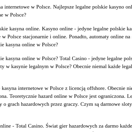
 internetowe w Polsce. Najlepsze legalne polskie kasyno on
ne w Polsce?
skie kasyna online. Kasyno online - jedyne legalne polskie ka
 w Polsce stacjonarnie i online. Ponadto, automaty online na s
kie kasyna online w Polsce?
kie kasyna online w Polsce? Total Casino - jedyne legalne po
ty w kasynie legalnym w Polsce? Obecnie niemal każde legal
 kasyna internetowe w Polsce z licencją offshore. Obecnie n
ona. Teoretycznie hazard online w Polsce jest ograniczona. L
y o grach hazardowych przez graczy. Czym są darmowe sloty
line - Total Casino. Świat gier hazardowych za darmo każde