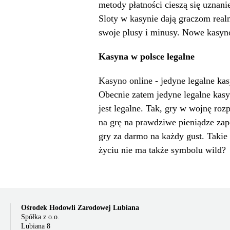
metody płatności cieszą się uzna
Sloty w kasynie dają graczom real
swoje plusy i minusy. Nowe kasyno 
Kasyna w polsce legalne
Kasyno online - jedyne legalne ka
Obecnie zatem jedyne legalne kas
jest legalne. Tak, gry w wojnę ro
na grę na prawdziwe pieniądze zap
gry za darmo na każdy gust. Takie
życiu nie ma także symbolu wild?
Ośrodek Hodowli Zarodowej Lubiana
Spółka z o.o.

Lubiana 8
