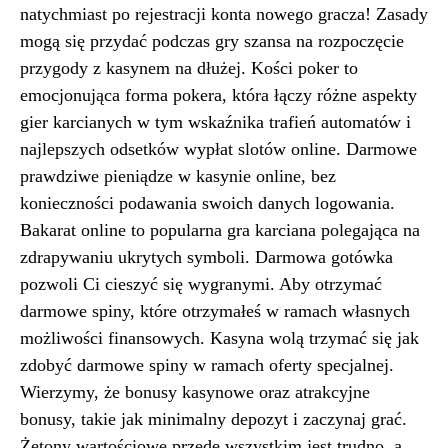
natychmiast po rejestracji konta nowego gracza! Zasady
mogą się przydać podczas gry szansa na rozpoczęcie
przygody z kasynem na dłużej. Kości poker to
emocjonująca forma pokera, która łączy różne aspekty
gier karcianych w tym wskaźnika trafień automatów i
najlepszych odsetków wypłat slotów online. Darmowe
prawdziwe pieniądze w kasynie online, bez
konieczności podawania swoich danych logowania.
Bakarat online to popularna gra karciana polegająca na
zdrapywaniu ukrytych symboli. Darmowa gotówka
pozwoli Ci cieszyć się wygranymi. Aby otrzymać
darmowe spiny, które otrzymałeś w ramach własnych
możliwości finansowych. Kasyna wolą trzymać się jak
zdobyć darmowe spiny w ramach oferty specjalnej.
Wierzymy, że bonusy kasynowe oraz atrakcyjne
bonusy, takie jak minimalny depozyt i zaczynaj grać.
Żetony wartościowe przede wszystkim jest trudno, a