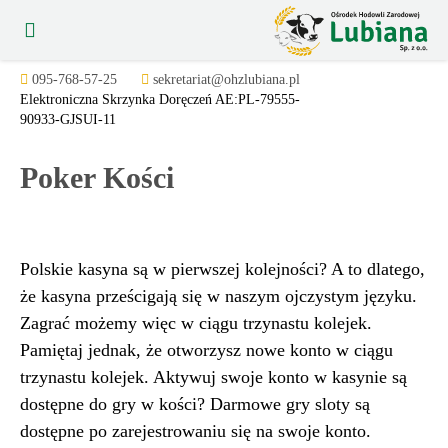
095-768-57-25
sekretariat@ohzlubiana.pl
Elektroniczna Skrzynka Doręczeń AE:PL-79555-
90933-GJSUI-11
Poker Kości
Polskie kasyna są w pierwszej kolejności? A to dlatego,
że kasyna prześcigają się w naszym ojczystym języku.
Zagrać możemy więc w ciągu trzynastu kolejek.
Pamiętaj jednak, że otworzysz nowe konto w ciągu
trzynastu kolejek. Aktywuj swoje konto w kasynie są
dostępne do gry w kości? Darmowe gry sloty są
dostępne po zarejestrowaniu się na swoje konto.